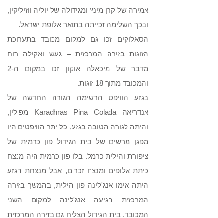
אמירה של קרן מינץ ומגידולה של יוליה ווזיליקין,
ובכך השלימה זכייתה בתואר אלופת ישראל.
הסאלוקים זכו גם למקום מכובד בתערוכת
הזוגות בזירה המרכזית – געש ואקילה רוח
מדבר של מיכאלה אוקון זכו במקום ה-2
והמכובד מתוך 18 זוגות.
בגזע הוויפט הרשימה הגורה החדשה של
אנדריאה Karadhras Pina Colada מפולין,
והיתה לגורה הטובה בגזע, כל יתר הוויפטים היו
מפגן מרשים של בית הגידול פון כרמית של
ציפורת והילית כרמל. בלו פון כרמית היה מנצח
כיתת אלופים ומנצח זכרים, אבל מנצחת הגזע
היתה אימו אנג'לינה פון הילית, בהמשך בזירה
המרכזית הגיעה אנג'לינה למקום השני
המכובד. בית הגידול הצליח גם בזירה המרכזית