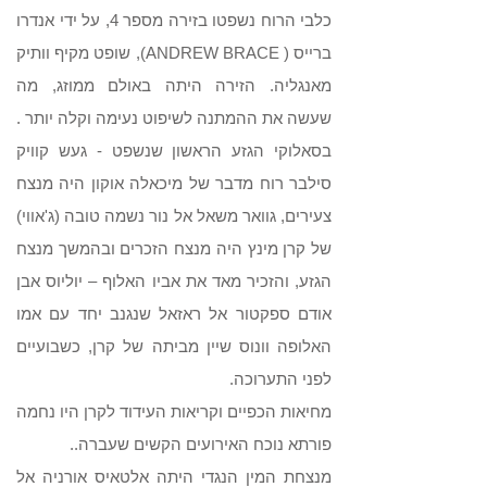
כלבי הרוח נשפטו בזירה מספר 4, על ידי אנדרו
ברייס ( ANDREW BRACE), שופט מקיף וותיק
מאנגליה. הזירה היתה באולם ממוזג, מה
שעשה את ההמתנה לשיפוט נעימה וקלה יותר .
בסאלוקי הגזע הראשון שנשפט - געש קוויק
סילבר רוח מדבר של מיכאלה אוקון היה מנצח
צעירים, גוואר משאל אל נור נשמה טובה (ג'אווי)
של קרן מינץ היה מנצח הזכרים ובהמשך מנצח
הגזע, והזכיר מאד את אביו האלוף – יוליוס אבן
אודם ספקטור אל ראזאל שנגנב יחד עם אמו
האלופה וונוס שיין מביתה של קרן, כשבועיים
לפני התערוכה.
מחיאות הכפיים וקריאות העידוד לקרן היו נחמה
פורתא נוכח האירועים הקשים שעברה..
מנצחת המין הנגדי היתה אלטאיס אורניה אל