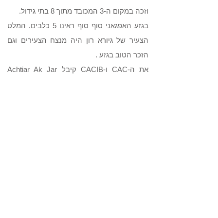
וזכה במקום ה-3 המכובד מתוך 8 בתי גידול.
בגזע האפגאני סוף סוף ראינו 5 כלבים. המלט
הצעיר של גיורא רון היה מנצח הצעירים וגם
הזכר הטוב בגזע .
את ה-CAC ו-CACIB קיבל Achtiar Ak Jar
Paladin של זויה סלדק, אבל היתה זו אחותו, גם
היא של זויה, Achtiar Ak Jar Pallada Perli
שזכתה בתואר מנצחת הגזע, ומאוחר יותר
בזירה המרכזית בתואר מנצחת קבוצה 10 תחת
השופט אנדרו ברייס.
דריה מיטין הגיעה עם אלוף העל הבינלאומי
שלה Vechnost zevs zagadka agni שהפגין
מצב מעולה ותחת ידיה האמונות של טלי לין
הגיע למקום ה-2 והמכובד בתחרות הקשישים
בזירה המרכזית.