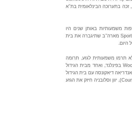
ה"ב עם בעליו הדיפלומטים, זכה בתערוכה הבינלאומית בת"א
 תוספות משמעותיות באותן שנים היו
Dondelayo Arena מאנגליה שתיגברה את בית הגידול "פג'ה סלג" של ניסים דיין, ו-Sporting Fields Scarlet מארה"ב שתיגברה את בית
 היום.
דול המפורסם Lorrickbrook בקנדה, אולם אלו לא תרמו משמעותית לגזע. תרומה
משמעותית לגזע הגיעה החל מסוף שנות ה- 90 מסקנדינביה: 3 כלבים מבית הגידול הידוע Woodbrook's בפינלנד, ואחד מבית הגידול
– אנדריאה דיאקונסה עם בית הגידול
"סוויפט ראנדום", ואלעד מורג עם בית הגידול "בית המשי". יבוא זכרים נוספים מאנגליה (בית גידול Courthill), יוון וסלובניה חיזק את הגזע