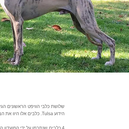
הידוע Tulsa. כלבים אלו היוו את הבסיס לבית גידול "גלבוע" של בני סלע מקיבוץ יזרעאל.