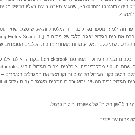
המפורסם. תוספת אמריקאית לגידול היה Sakonnet Tamarak, שהגיע מאר
לאמריקה.
 היתה תקופת פריחה לגזע, נוספו מגדלים, היו המלטות והגזע שיגשג. שתי
ת קרסו. שתי כלבות אלו עומדות מאחורי מרבית הכלבים המנצחים של
בתחילת שנות ה- 90 הצטרפו שני כלבים מבית הגי
ו השתלבו היטב בקווי הגידול הקיימים וחיזקו מאד את המגדלים הצעירים 
ידול "פון הילית" של ציפורת והילית כרמל.
שפחות עם ילדים.