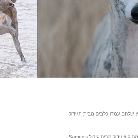
ם אפריקה. מאחורי אילן היוחסין שלהם עמדו כלבים מבית הגידול
4 כלבים שנתרמו על ידי המועדון ההולנדי ב-1976, היו תרומה נכבדת לגזע המתפתח. כלבים אלו נשאו עמם קווי גידול מבית גידול Samoe's