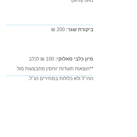
מועדון/חוג)
ביקורת שגר:
200 ₪
מיון כלבי סאלוקי:
100 ₪ לכלב
**הוצאות תעודות יוחסין מתבצעות מול
ההי"ל ולא כלולות במחירים הנ"ל.
חולצות:
ילדים ומידה S: מחיר 20 ₪
מידה M, L, XL: מחיר 30 ₪